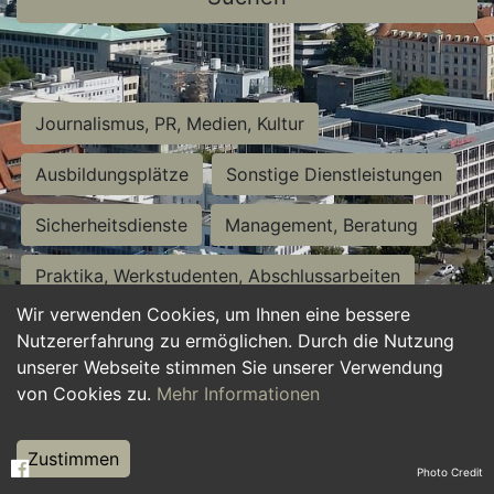
Journalismus, PR, Medien, Kultur
Ausbildungsplätze
Sonstige Dienstleistungen
Sicherheitsdienste
Management, Beratung
Praktika, Werkstudenten, Abschlussarbeiten
Wir verwenden Cookies, um Ihnen eine bessere
Personalwesen
Assistenz, Sekretariat
Nutzererfahrung zu ermöglichen. Durch die Nutzung
unserer Webseite stimmen Sie unserer Verwendung
Hilfskräfte, Aushilfs- und Nebenjobs
von Cookies zu.
Mehr Informationen
Einkauf, Logistik, Materialwirtschaft
Zustimmen
Photo Credit
Weiterbildung, Studium, duale Ausbildung