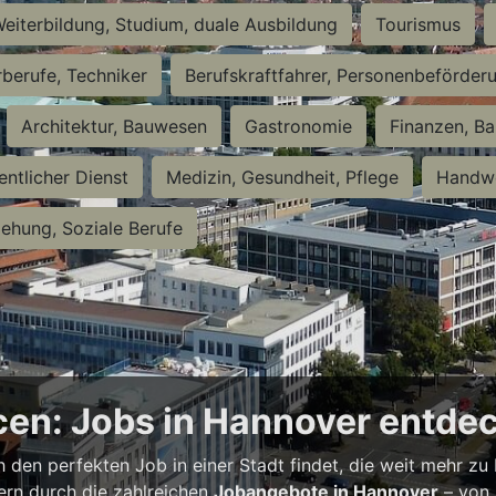
eiterbildung, Studium, duale Ausbildung
Tourismus
rberufe, Techniker
Berufskraftfahrer, Personenbeförder
Architektur, Bauwesen
Gastronomie
Finanzen, Ba
entlicher Dienst
Medizin, Gesundheit, Pflege
Handwe
iehung, Soziale Berufe
en: Jobs in Hannover entde
h den perfekten Job in einer Stadt findet, die weit mehr zu
bern durch die zahlreichen
Jobangebote in Hannover
– von 