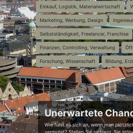
Einkauf, Logistik, Materialwirtschaft
W
Marketing, Werbung, Design
Ingenieu
Selbstständigkeit, Freelancer, Franchise
Finanzen, Controlling, Verwaltung
Öff
Forschung, Wissenschaft
Bildung, Erz
Unerwartete Chanc
Wie fühlt es sich an, wenn man plötzlic
vermutet? Stellen Sie sich vor, Sie stö