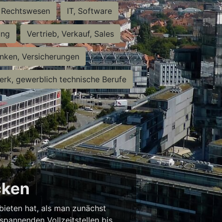
Rechtswesen
IT, Software
ung
Vertrieb, Verkauf, Sales
nken, Versicherungen
rk, gewerblich technische Berufe
cken
 bieten hat, als man zunächst
spannenden Vollzeitstellen bis