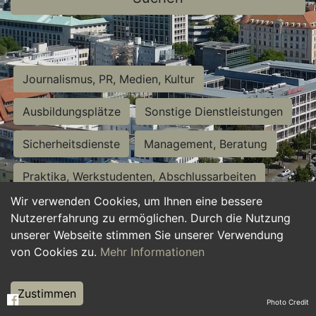
Journalismus, PR, Medien, Kultur
Ausbildungsplätze
Sonstige Dienstleistungen
Sicherheitsdienste
Management, Beratung
Praktika, Werkstudenten, Abschlussarbeiten
Wir verwenden Cookies, um Ihnen eine bessere
Personalwesen
Assistenz, Sekretariat
Nutzererfahrung zu ermöglichen. Durch die Nutzung
unserer Webseite stimmen Sie unserer Verwendung
Hilfskräfte, Aushilfs- und Nebenjobs
von Cookies zu.
Mehr Informationen
Einkauf, Logistik, Materialwirtschaft
Zustimmen
Photo Credit
Weiterbildung, Studium, duale Ausbildung