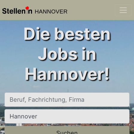
HANNOVER
Die besten
Jobs in
Hannover!
Beruf, Fachrichtung, Firma
Ort, Stadt
Suchen