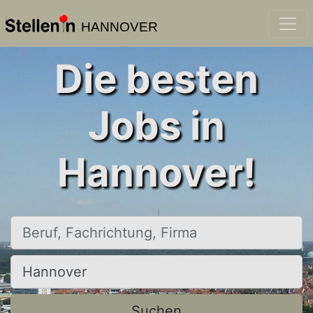
HANNOVER
Die besten
Jobs in
Hannover!
Beruf, Fachrichtung, Firma
Ort, Stadt
Suchen