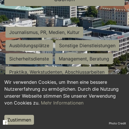
Journalismus, PR, Medien, Kultur
Ausbildungsplätze
Sonstige Dienstleistungen
Sicherheitsdienste
Management, Beratung
Praktika, Werkstudenten, Abschlussarbeiten
Wir verwenden Cookies, um Ihnen eine bessere
Personalwesen
Assistenz, Sekretariat
Nutzererfahrung zu ermöglichen. Durch die Nutzung
unserer Webseite stimmen Sie unserer Verwendung
Hilfskräfte, Aushilfs- und Nebenjobs
von Cookies zu.
Mehr Informationen
Einkauf, Logistik, Materialwirtschaft
Zustimmen
Photo Credit
Weiterbildung, Studium, duale Ausbildung