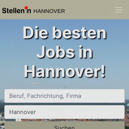
HANNOVER
Die besten
Jobs in
Hannover!
Beruf, Fachrichtung, Firma
Ort, Stadt
Suchen