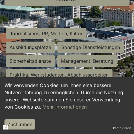
Journalismus, PR, Medien, Kultur
Ausbildungsplätze
Sonstige Dienstleistungen
Sicherheitsdienste
Management, Beratung
Praktika, Werkstudenten, Abschlussarbeiten
Wir verwenden Cookies, um Ihnen eine bessere
Personalwesen
Assistenz, Sekretariat
Nutzererfahrung zu ermöglichen. Durch die Nutzung
unserer Webseite stimmen Sie unserer Verwendung
Hilfskräfte, Aushilfs- und Nebenjobs
von Cookies zu.
Mehr Informationen
Einkauf, Logistik, Materialwirtschaft
Zustimmen
Photo Credit
Weiterbildung, Studium, duale Ausbildung