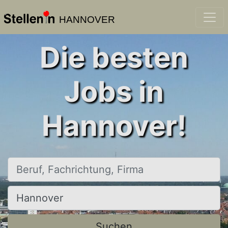
HANNOVER
Die besten
Jobs in
Hannover!
Beruf, Fachrichtung, Firma
Ort, Stadt
Suchen