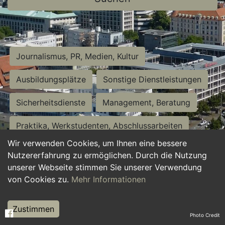
Journalismus, PR, Medien, Kultur
Ausbildungsplätze
Sonstige Dienstleistungen
Sicherheitsdienste
Management, Beratung
Praktika, Werkstudenten, Abschlussarbeiten
Wir verwenden Cookies, um Ihnen eine bessere
Personalwesen
Assistenz, Sekretariat
Nutzererfahrung zu ermöglichen. Durch die Nutzung
unserer Webseite stimmen Sie unserer Verwendung
Hilfskräfte, Aushilfs- und Nebenjobs
von Cookies zu.
Mehr Informationen
Einkauf, Logistik, Materialwirtschaft
Zustimmen
Photo Credit
Weiterbildung, Studium, duale Ausbildung