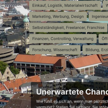
Einkauf, Logistik, Materialwirtschaft
W
Marketing, Werbung, Design
Ingenieu
Selbstständigkeit, Freelancer, Franchise
Finanzen, Controlling, Verwaltung
Öff
Forschung, Wissenschaft
Bildung, Erz
Unerwartete Chanc
Wie fühlt es sich an, wenn man plötzlic
vermutet? Stellen Sie sich vor, Sie stö