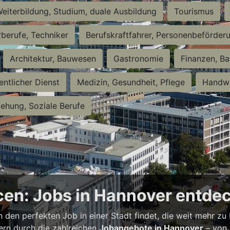
eiterbildung, Studium, duale Ausbildung
Tourismus
rberufe, Techniker
Berufskraftfahrer, Personenbeförder
Architektur, Bauwesen
Gastronomie
Finanzen, Ba
entlicher Dienst
Medizin, Gesundheit, Pflege
Handwe
iehung, Soziale Berufe
en: Jobs in Hannover entde
h den perfekten Job in einer Stadt findet, die weit mehr zu
bern durch die zahlreichen
Jobangebote in Hannover
– von 