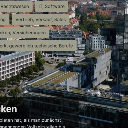
Rechtswesen
IT, Software
ung
Vertrieb, Verkauf, Sales
nken, Versicherungen
rk, gewerblich technische Berufe
cken
 bieten hat, als man zunächst
spannenden Vollzeitstellen bis