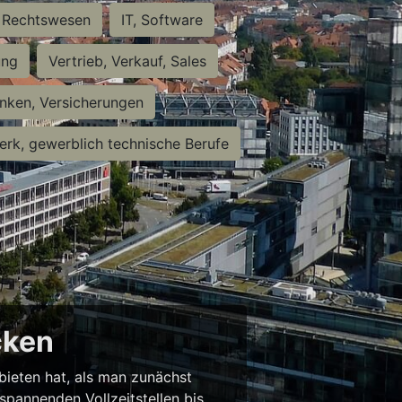
Rechtswesen
IT, Software
ung
Vertrieb, Verkauf, Sales
nken, Versicherungen
rk, gewerblich technische Berufe
cken
 bieten hat, als man zunächst
spannenden Vollzeitstellen bis