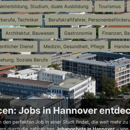
eiterbildung, Studium, duale Ausbildung
Tourismus
rberufe, Techniker
Berufskraftfahrer, Personenbeförder
Architektur, Bauwesen
Gastronomie
Finanzen, Ba
entlicher Dienst
Medizin, Gesundheit, Pflege
Handwe
iehung, Soziale Berufe
en: Jobs in Hannover entde
h den perfekten Job in einer Stadt findet, die weit mehr zu
bern durch die zahlreichen
Jobangebote in Hannover
– von 