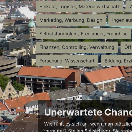
Einkauf, Logistik, Materialwirtschaft
W
Marketing, Werbung, Design
Ingenieu
Selbstständigkeit, Freelancer, Franchise
Finanzen, Controlling, Verwaltung
Öff
Forschung, Wissenschaft
Bildung, Erz
Unerwartete Chanc
Wie fühlt es sich an, wenn man plötzlic
vermutet? Stellen Sie sich vor, Sie stö