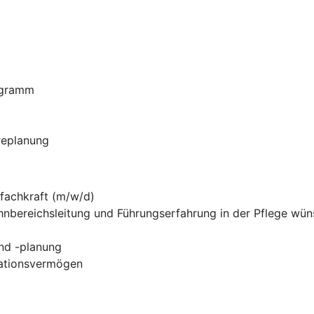
ogramm
ereplanung
fachkraft (m/w/d)
nbereichsleitung und Führungserfahrung in der Pflege wün
und -planung
sationsvermögen