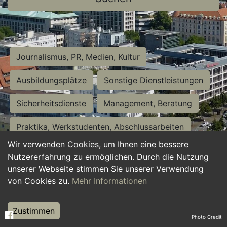
Journalismus, PR, Medien, Kultur
Ausbildungsplätze
Sonstige Dienstleistungen
Sicherheitsdienste
Management, Beratung
Praktika, Werkstudenten, Abschlussarbeiten
Wir verwenden Cookies, um Ihnen eine bessere
Personalwesen
Assistenz, Sekretariat
Nutzererfahrung zu ermöglichen. Durch die Nutzung
unserer Webseite stimmen Sie unserer Verwendung
Hilfskräfte, Aushilfs- und Nebenjobs
von Cookies zu.
Mehr Informationen
Einkauf, Logistik, Materialwirtschaft
Zustimmen
Photo Credit
Weiterbildung, Studium, duale Ausbildung