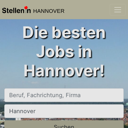
HANNOVER
Die besten
Jobs in
Hannover!
Beruf, Fachrichtung, Firma
Ort, Stadt
Suchen