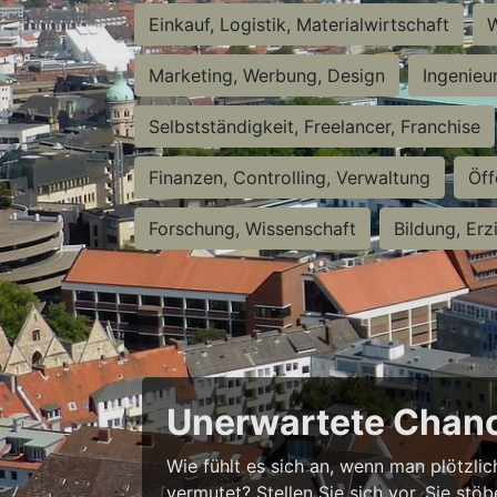
Einkauf, Logistik, Materialwirtschaft
W
Marketing, Werbung, Design
Ingenieu
Selbstständigkeit, Freelancer, Franchise
Finanzen, Controlling, Verwaltung
Öff
Forschung, Wissenschaft
Bildung, Erz
Unerwartete Chanc
Wie fühlt es sich an, wenn man plötzlic
vermutet? Stellen Sie sich vor, Sie stö