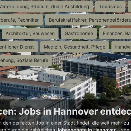
eiterbildung, Studium, duale Ausbildung
Tourismus
rberufe, Techniker
Berufskraftfahrer, Personenbeförder
Architektur, Bauwesen
Gastronomie
Finanzen, Ba
entlicher Dienst
Medizin, Gesundheit, Pflege
Handwe
iehung, Soziale Berufe
en: Jobs in Hannover entde
h den perfekten Job in einer Stadt findet, die weit mehr zu
bern durch die zahlreichen
Jobangebote in Hannover
– von 