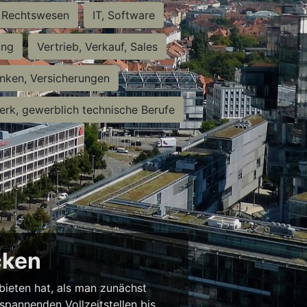
Rechtswesen
IT, Software
ung
Vertrieb, Verkauf, Sales
nken, Versicherungen
rk, gewerblich technische Berufe
cken
 bieten hat, als man zunächst
spannenden Vollzeitstellen bis