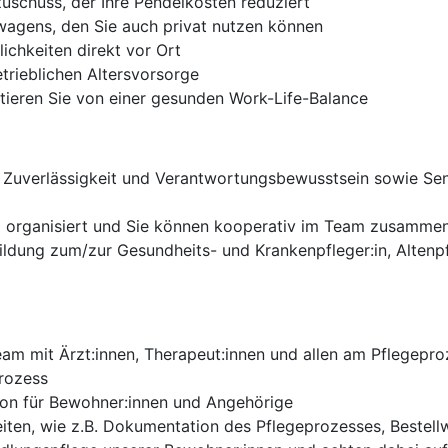
zuschuss, der Ihre Pendelkosten reduziert
twagens, den Sie auch privat nutzen können
ichkeiten direkt vor Ort
etrieblichen Altersvorsorge
itieren Sie von einer gesunden Work-Life-Balance
, Zuverlässigkeit und Verantwortungsbewusstsein sowie Se
und organisiert und Sie können kooperativ im Team zusamme
ildung zum/zur Gesundheits- und Krankenpfleger:in, Altenp
Team mit Ärzt:innen, Therapeut:innen und allen am Pflegep
prozess
son für Bewohner:innen und Angehörige
eiten, wie z.B. Dokumentation des Pflegeprozesses, Bestel