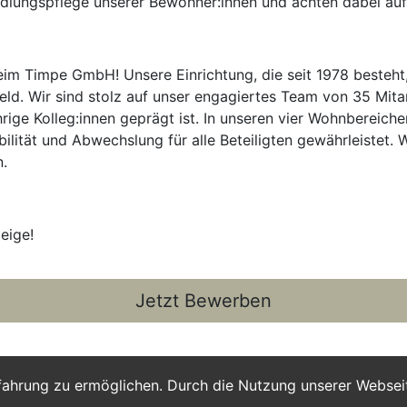
lungspflege unserer Bewohner:innen und achten dabei auf 
im Timpe GmbH! Unsere Einrichtung, die seit 1978 besteht,
eld. Wir sind stolz auf unser engagiertes Team von 35 Mitar
hrige Kolleg:innen geprägt ist. In unseren vier Wohnbereiche
ibilität und Abwechslung für alle Beteiligten gewährleistet
n.
eige!
Jetzt Bewerben
fahrung zu ermöglichen. Durch die Nutzung unserer Webse