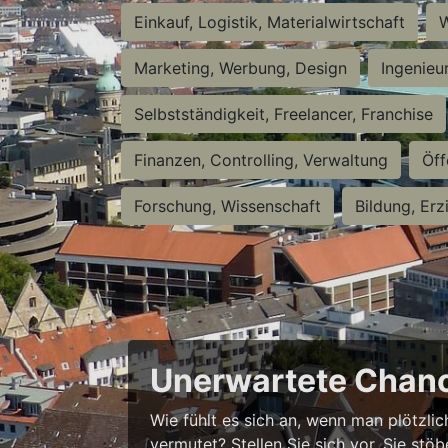
Einkauf, Logistik, Materialwirtschaft
W
Marketing, Werbung, Design
Ingenieu
Selbstständigkeit, Freelancer, Franchise
Finanzen, Controlling, Verwaltung
Öff
Forschung, Wissenschaft
Bildung, Erz
Unerwartete Chanc
Wie fühlt es sich an, wenn man plötzlic
vermutet? Stellen Sie sich vor, Sie stö