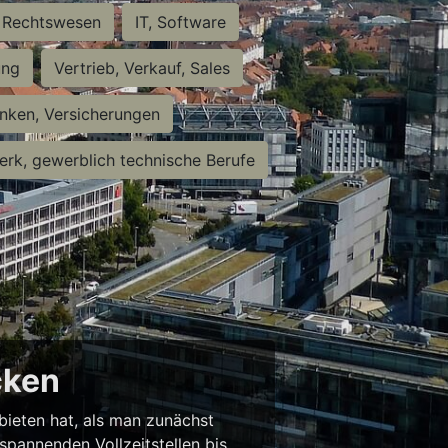
Rechtswesen
IT, Software
ung
Vertrieb, Verkauf, Sales
nken, Versicherungen
rk, gewerblich technische Berufe
cken
 bieten hat, als man zunächst
spannenden Vollzeitstellen bis