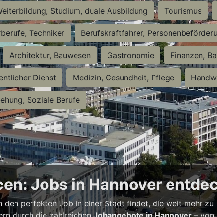
eiterbildung, Studium, duale Ausbildung
Tourismus
rberufe, Techniker
Berufskraftfahrer, Personenbeförder
Architektur, Bauwesen
Gastronomie
Finanzen, Ba
entlicher Dienst
Medizin, Gesundheit, Pflege
Handwe
iehung, Soziale Berufe
en: Jobs in Hannover entde
h den perfekten Job in einer Stadt findet, die weit mehr zu
bern durch die zahlreichen
Jobangebote in Hannover
– von 