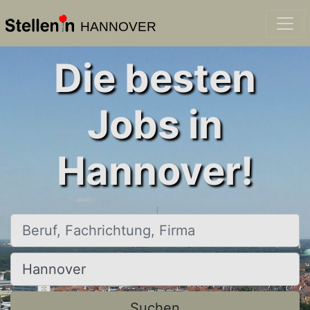
HANNOVER
Die besten
Jobs in
Hannover!
Beruf, Fachrichtung, Firma
Ort, Stadt
Suchen