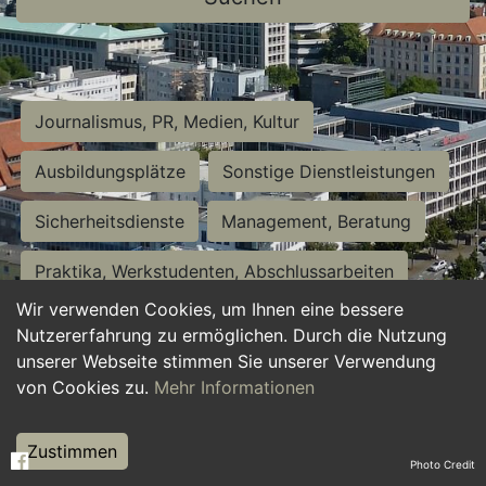
Journalismus, PR, Medien, Kultur
Ausbildungsplätze
Sonstige Dienstleistungen
Sicherheitsdienste
Management, Beratung
Praktika, Werkstudenten, Abschlussarbeiten
Wir verwenden Cookies, um Ihnen eine bessere
Personalwesen
Assistenz, Sekretariat
Nutzererfahrung zu ermöglichen. Durch die Nutzung
unserer Webseite stimmen Sie unserer Verwendung
Hilfskräfte, Aushilfs- und Nebenjobs
von Cookies zu.
Mehr Informationen
Einkauf, Logistik, Materialwirtschaft
Zustimmen
Photo Credit
Weiterbildung, Studium, duale Ausbildung