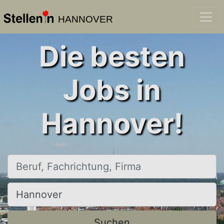
HANNOVER
Die besten
Jobs in
Hannover!
Beruf, Fachrichtung, Firma
Ort, Stadt
Suchen