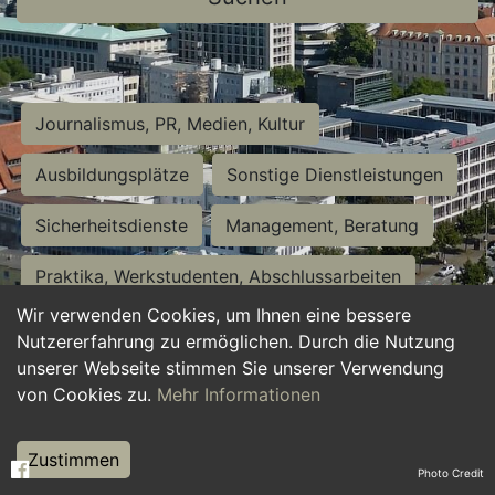
Journalismus, PR, Medien, Kultur
Ausbildungsplätze
Sonstige Dienstleistungen
Sicherheitsdienste
Management, Beratung
Praktika, Werkstudenten, Abschlussarbeiten
Wir verwenden Cookies, um Ihnen eine bessere
Personalwesen
Assistenz, Sekretariat
Nutzererfahrung zu ermöglichen. Durch die Nutzung
unserer Webseite stimmen Sie unserer Verwendung
Hilfskräfte, Aushilfs- und Nebenjobs
von Cookies zu.
Mehr Informationen
Einkauf, Logistik, Materialwirtschaft
Zustimmen
Photo Credit
Weiterbildung, Studium, duale Ausbildung