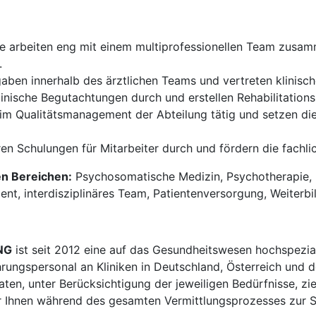
e arbeiten eng mit einem multiprofessionellen Team zusa
.
ben innerhalb des ärztlichen Teams und vertreten klinisc
inische Begutachtungen durch und erstellen Rehabilitations
 im Qualitätsmanagement der Abteilung tätig und setzen d
ren Schulungen für Mitarbeiter durch und fördern die fachl
en Bereichen:
Psychosomatische Medizin, Psychotherapie, R
t, interdisziplinäres Team, Patientenversorgung, Weiterbi
NG
ist seit 2012 eine auf das Gesundheitswesen hochspezial
hrungspersonal an Kliniken in Deutschland, Österreich und d
en, unter Berücksichtigung der jeweiligen Bedürfnisse, zi
 Ihnen während des gesamten Vermittlungsprozesses zur Sei