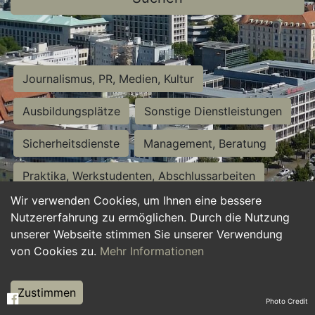
Journalismus, PR, Medien, Kultur
Ausbildungsplätze
Sonstige Dienstleistungen
Sicherheitsdienste
Management, Beratung
Praktika, Werkstudenten, Abschlussarbeiten
Wir verwenden Cookies, um Ihnen eine bessere
Personalwesen
Assistenz, Sekretariat
Nutzererfahrung zu ermöglichen. Durch die Nutzung
unserer Webseite stimmen Sie unserer Verwendung
Hilfskräfte, Aushilfs- und Nebenjobs
von Cookies zu.
Mehr Informationen
Einkauf, Logistik, Materialwirtschaft
Zustimmen
Photo Credit
Weiterbildung, Studium, duale Ausbildung