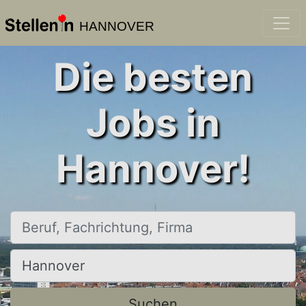
HANNOVER
Die besten
Jobs in
Hannover!
Beruf, Fachrichtung, Firma
Ort, Stadt
Suchen