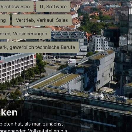
Rechtswesen
IT, Software
ung
Vertrieb, Verkauf, Sales
nken, Versicherungen
rk, gewerblich technische Berufe
cken
 bieten hat, als man zunächst
spannenden Vollzeitstellen bis