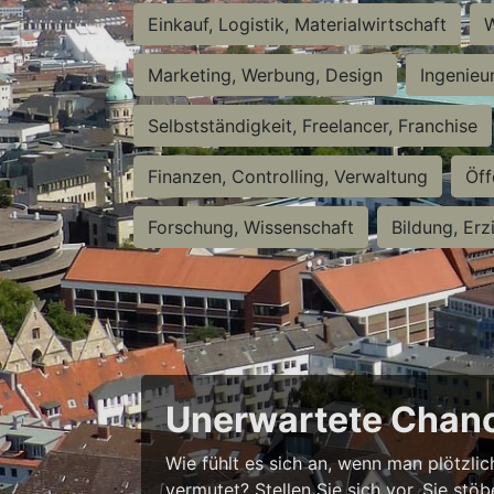
Einkauf, Logistik, Materialwirtschaft
W
Marketing, Werbung, Design
Ingenieu
Selbstständigkeit, Freelancer, Franchise
Finanzen, Controlling, Verwaltung
Öff
Forschung, Wissenschaft
Bildung, Erz
Unerwartete Chanc
Wie fühlt es sich an, wenn man plötzlic
vermutet? Stellen Sie sich vor, Sie stö