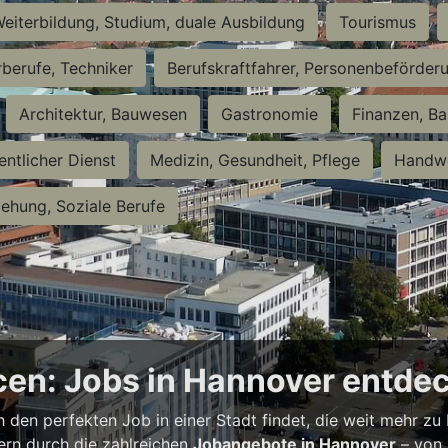
eiterbildung, Studium, duale Ausbildung
Tourismus
rberufe, Techniker
Berufskraftfahrer, Personenbeförder
Architektur, Bauwesen
Gastronomie
Finanzen, Ba
entlicher Dienst
Medizin, Gesundheit, Pflege
Handwe
iehung, Soziale Berufe
en: Jobs in Hannover entde
h den perfekten Job in einer Stadt findet, die weit mehr zu
bern durch die zahlreichen
Jobangebote in Hannover
– von 