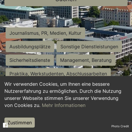
Journalismus, PR, Medien, Kultur
Ausbildungsplätze
Sonstige Dienstleistungen
Sicherheitsdienste
Management, Beratung
Praktika, Werkstudenten, Abschlussarbeiten
Wir verwenden Cookies, um Ihnen eine bessere
Personalwesen
Assistenz, Sekretariat
Nutzererfahrung zu ermöglichen. Durch die Nutzung
unserer Webseite stimmen Sie unserer Verwendung
Hilfskräfte, Aushilfs- und Nebenjobs
von Cookies zu.
Mehr Informationen
Einkauf, Logistik, Materialwirtschaft
Zustimmen
Photo Credit
Weiterbildung, Studium, duale Ausbildung