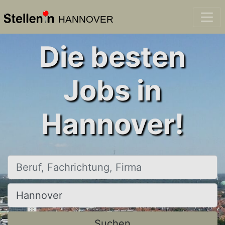
HANNOVER
Die besten
Jobs in
Hannover!
Beruf, Fachrichtung, Firma
Ort, Stadt
Suchen