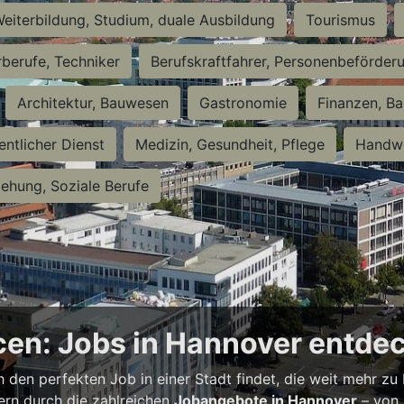
eiterbildung, Studium, duale Ausbildung
Tourismus
rberufe, Techniker
Berufskraftfahrer, Personenbeförder
Architektur, Bauwesen
Gastronomie
Finanzen, Ba
entlicher Dienst
Medizin, Gesundheit, Pflege
Handwe
iehung, Soziale Berufe
en: Jobs in Hannover entde
h den perfekten Job in einer Stadt findet, die weit mehr zu
bern durch die zahlreichen
Jobangebote in Hannover
– von 