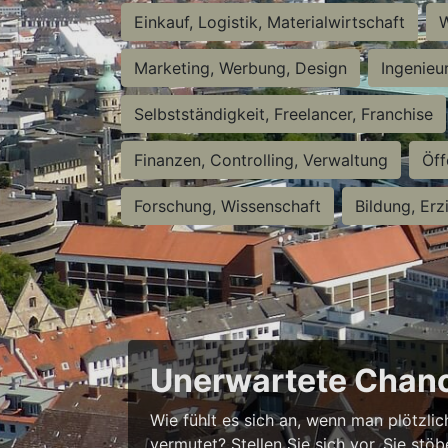
Einkauf, Logistik, Materialwirtschaft
W
Marketing, Werbung, Design
Ingenieu
Selbstständigkeit, Freelancer, Franchise
Finanzen, Controlling, Verwaltung
Öff
Forschung, Wissenschaft
Bildung, Erz
Unerwartete Chanc
Wie fühlt es sich an, wenn man plötzlic
vermutet? Stellen Sie sich vor, Sie stö