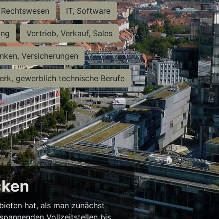
Rechtswesen
IT, Software
ung
Vertrieb, Verkauf, Sales
nken, Versicherungen
rk, gewerblich technische Berufe
cken
 bieten hat, als man zunächst
spannenden Vollzeitstellen bis