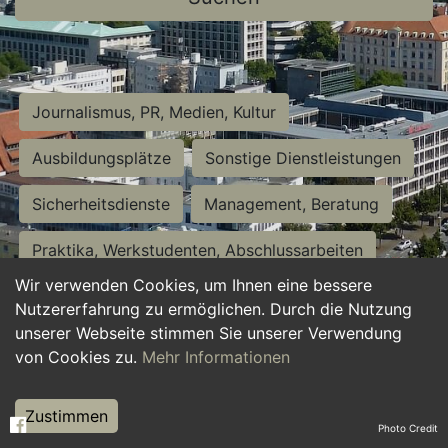
Journalismus, PR, Medien, Kultur
Ausbildungsplätze
Sonstige Dienstleistungen
Sicherheitsdienste
Management, Beratung
Praktika, Werkstudenten, Abschlussarbeiten
Wir verwenden Cookies, um Ihnen eine bessere
Personalwesen
Assistenz, Sekretariat
Nutzererfahrung zu ermöglichen. Durch die Nutzung
unserer Webseite stimmen Sie unserer Verwendung
Hilfskräfte, Aushilfs- und Nebenjobs
von Cookies zu.
Mehr Informationen
Einkauf, Logistik, Materialwirtschaft
Zustimmen
Photo Credit
Weiterbildung, Studium, duale Ausbildung