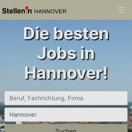
HANNOVER
Die besten
Jobs in
Hannover!
Beruf, Fachrichtung, Firma
Ort, Stadt
Suchen