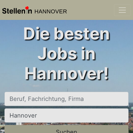
HANNOVER
Die besten
Jobs in
Hannover!
Beruf, Fachrichtung, Firma
Ort, Stadt
Suchen