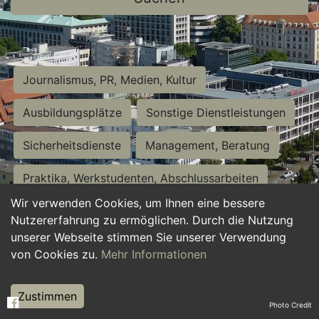
Journalismus, PR, Medien, Kultur
Ausbildungsplätze
Sonstige Dienstleistungen
Sicherheitsdienste
Management, Beratung
Praktika, Werkstudenten, Abschlussarbeiten
Wir verwenden Cookies, um Ihnen eine bessere
Personalwesen
Assistenz, Sekretariat
Nutzererfahrung zu ermöglichen. Durch die Nutzung
unserer Webseite stimmen Sie unserer Verwendung
Hilfskräfte, Aushilfs- und Nebenjobs
von Cookies zu.
Mehr Informationen
Einkauf, Logistik, Materialwirtschaft
Zustimmen
Photo Credit
Weiterbildung, Studium, duale Ausbildung