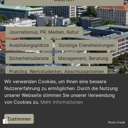
Journalismus, PR, Medien, Kultur
Ausbildungsplätze
Sonstige Dienstleistungen
Sicherheitsdienste
Management, Beratung
Praktika, Werkstudenten, Abschlussarbeiten
Wir verwenden Cookies, um Ihnen eine bessere
Personalwesen
Assistenz, Sekretariat
Nutzererfahrung zu ermöglichen. Durch die Nutzung
unserer Webseite stimmen Sie unserer Verwendung
Hilfskräfte, Aushilfs- und Nebenjobs
von Cookies zu.
Mehr Informationen
Einkauf, Logistik, Materialwirtschaft
Zustimmen
Photo Credit
Weiterbildung, Studium, duale Ausbildung