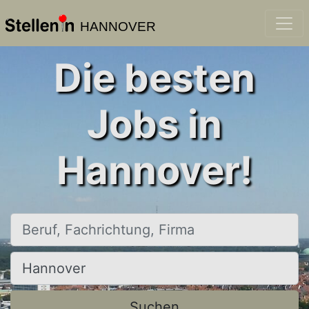
HANNOVER
Die besten
Jobs in
Hannover!
Beruf, Fachrichtung, Firma
Ort, Stadt
Suchen