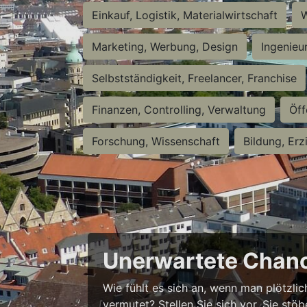
Einkauf, Logistik, Materialwirtschaft
W
Marketing, Werbung, Design
Ingenieu
Selbstständigkeit, Freelancer, Franchise
Finanzen, Controlling, Verwaltung
Öff
Forschung, Wissenschaft
Bildung, Erz
Unerwartete Chanc
Wie fühlt es sich an, wenn man plötzlic
vermutet? Stellen Sie sich vor, Sie stö