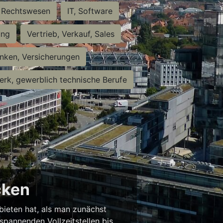
Rechtswesen
IT, Software
ung
Vertrieb, Verkauf, Sales
nken, Versicherungen
rk, gewerblich technische Berufe
cken
 bieten hat, als man zunächst
spannenden Vollzeitstellen bis