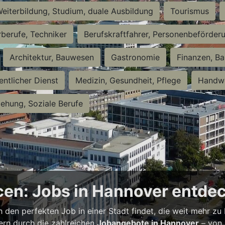
eiterbildung, Studium, duale Ausbildung
Tourismus
rberufe, Techniker
Berufskraftfahrer, Personenbeförder
Architektur, Bauwesen
Gastronomie
Finanzen, Ba
entlicher Dienst
Medizin, Gesundheit, Pflege
Handwe
iehung, Soziale Berufe
en: Jobs in Hannover entde
h den perfekten Job in einer Stadt findet, die weit mehr zu
bern durch die zahlreichen
Jobangebote in Hannover
– von 