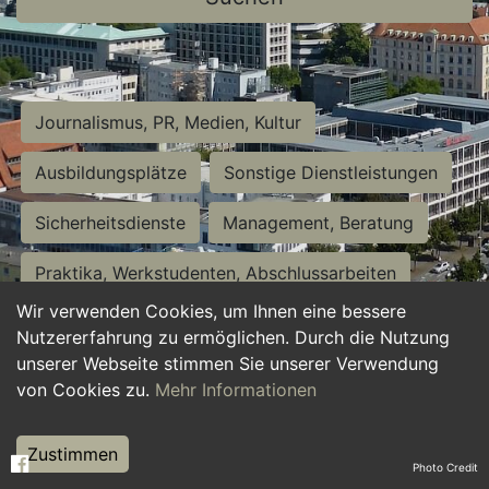
Journalismus, PR, Medien, Kultur
Ausbildungsplätze
Sonstige Dienstleistungen
Sicherheitsdienste
Management, Beratung
Praktika, Werkstudenten, Abschlussarbeiten
Wir verwenden Cookies, um Ihnen eine bessere
Personalwesen
Assistenz, Sekretariat
Nutzererfahrung zu ermöglichen. Durch die Nutzung
unserer Webseite stimmen Sie unserer Verwendung
Hilfskräfte, Aushilfs- und Nebenjobs
von Cookies zu.
Mehr Informationen
Einkauf, Logistik, Materialwirtschaft
Zustimmen
Photo Credit
Weiterbildung, Studium, duale Ausbildung