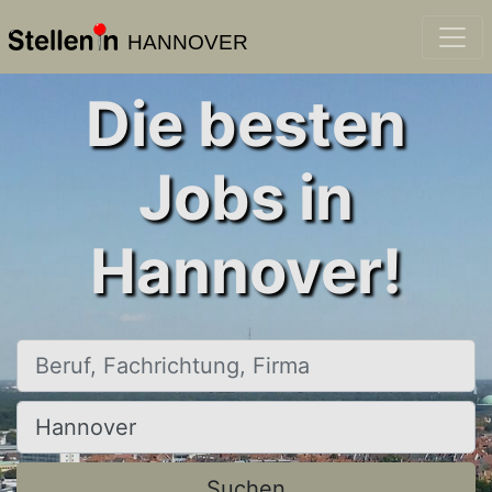
HANNOVER
Die besten
Jobs in
Hannover!
Beruf, Fachrichtung, Firma
Ort, Stadt
Suchen