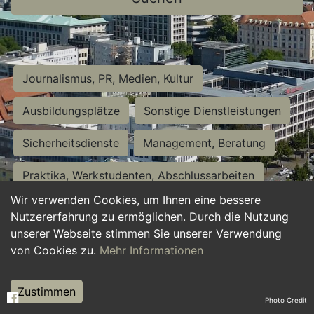
Journalismus, PR, Medien, Kultur
Ausbildungsplätze
Sonstige Dienstleistungen
Sicherheitsdienste
Management, Beratung
Praktika, Werkstudenten, Abschlussarbeiten
Wir verwenden Cookies, um Ihnen eine bessere
Personalwesen
Assistenz, Sekretariat
Nutzererfahrung zu ermöglichen. Durch die Nutzung
unserer Webseite stimmen Sie unserer Verwendung
Hilfskräfte, Aushilfs- und Nebenjobs
von Cookies zu.
Mehr Informationen
Einkauf, Logistik, Materialwirtschaft
Zustimmen
Photo Credit
Weiterbildung, Studium, duale Ausbildung