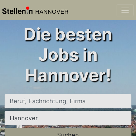
HANNOVER
Die besten
Jobs in
Hannover!
Beruf, Fachrichtung, Firma
Ort, Stadt
Suchen