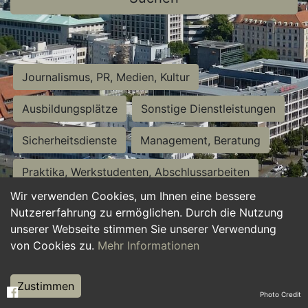
Journalismus, PR, Medien, Kultur
Ausbildungsplätze
Sonstige Dienstleistungen
Sicherheitsdienste
Management, Beratung
Praktika, Werkstudenten, Abschlussarbeiten
Wir verwenden Cookies, um Ihnen eine bessere
Personalwesen
Assistenz, Sekretariat
Nutzererfahrung zu ermöglichen. Durch die Nutzung
unserer Webseite stimmen Sie unserer Verwendung
Hilfskräfte, Aushilfs- und Nebenjobs
von Cookies zu.
Mehr Informationen
Einkauf, Logistik, Materialwirtschaft
Zustimmen
Photo Credit
Weiterbildung, Studium, duale Ausbildung