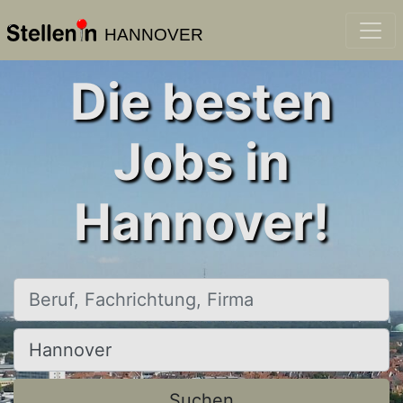
HANNOVER
Die besten
Jobs in
Hannover!
Beruf, Fachrichtung, Firma
Ort, Stadt
Suchen