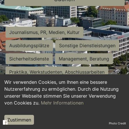
Journalismus, PR, Medien, Kultur
Ausbildungsplätze
Sonstige Dienstleistungen
Sicherheitsdienste
Management, Beratung
Praktika, Werkstudenten, Abschlussarbeiten
Wir verwenden Cookies, um Ihnen eine bessere
Personalwesen
Assistenz, Sekretariat
Nutzererfahrung zu ermöglichen. Durch die Nutzung
unserer Webseite stimmen Sie unserer Verwendung
Hilfskräfte, Aushilfs- und Nebenjobs
von Cookies zu.
Mehr Informationen
Einkauf, Logistik, Materialwirtschaft
Zustimmen
Photo Credit
Weiterbildung, Studium, duale Ausbildung