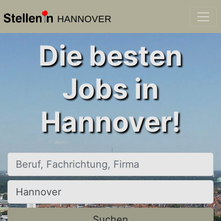
HANNOVER
Die besten
Jobs in
Hannover!
Beruf, Fachrichtung, Firma
Ort, Stadt
Suchen