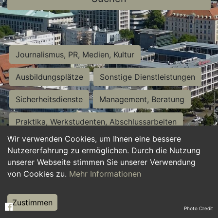
Journalismus, PR, Medien, Kultur
Ausbildungsplätze
Sonstige Dienstleistungen
Sicherheitsdienste
Management, Beratung
Praktika, Werkstudenten, Abschlussarbeiten
Wir verwenden Cookies, um Ihnen eine bessere
Personalwesen
Assistenz, Sekretariat
Nutzererfahrung zu ermöglichen. Durch die Nutzung
unserer Webseite stimmen Sie unserer Verwendung
Hilfskräfte, Aushilfs- und Nebenjobs
von Cookies zu.
Mehr Informationen
Einkauf, Logistik, Materialwirtschaft
Zustimmen
Photo Credit
Weiterbildung, Studium, duale Ausbildung