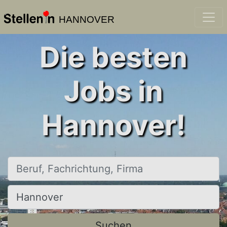
HANNOVER
Die besten
Jobs in
Hannover!
Beruf, Fachrichtung, Firma
Ort, Stadt
Suchen