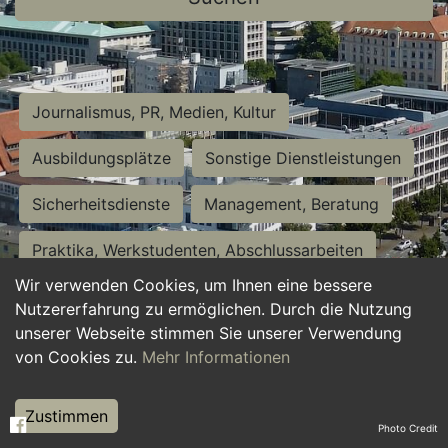
Journalismus, PR, Medien, Kultur
Ausbildungsplätze
Sonstige Dienstleistungen
Sicherheitsdienste
Management, Beratung
Praktika, Werkstudenten, Abschlussarbeiten
Wir verwenden Cookies, um Ihnen eine bessere
Personalwesen
Assistenz, Sekretariat
Nutzererfahrung zu ermöglichen. Durch die Nutzung
unserer Webseite stimmen Sie unserer Verwendung
Hilfskräfte, Aushilfs- und Nebenjobs
von Cookies zu.
Mehr Informationen
Einkauf, Logistik, Materialwirtschaft
Zustimmen
Photo Credit
Weiterbildung, Studium, duale Ausbildung