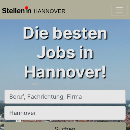
HANNOVER
Die besten
Jobs in
Hannover!
Beruf, Fachrichtung, Firma
Ort, Stadt
Suchen