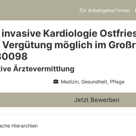
Für Arbeitgeber*innen
 invasive Kardiologie Ostfrie
he Vergütung möglich im Gro
 30098
ive Ärztevermittlung
Medizin, Gesundheit, Pflege
Jetzt Bewerben
lache Hierarchien