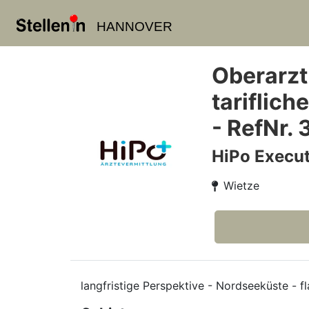
HANNOVER
Oberarzt
tariflic
- RefNr.
HiPo Execut
Wietze
langfristige Perspektive - Nordseeküste - f