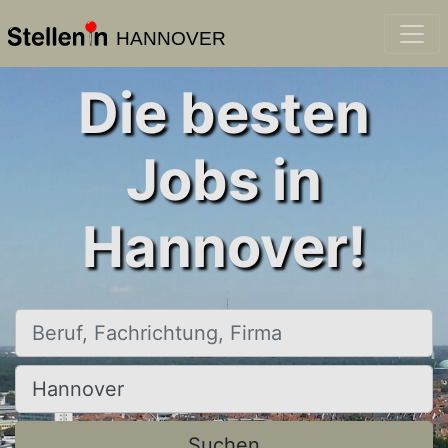
HANNOVER
Die besten
Jobs in
Hannover!
Beruf, Fachrichtung, Firma
Ort, Stadt
Suchen