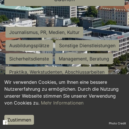
Journalismus, PR, Medien, Kultur
Ausbildungsplätze
Sonstige Dienstleistungen
Sicherheitsdienste
Management, Beratung
Praktika, Werkstudenten, Abschlussarbeiten
Wir verwenden Cookies, um Ihnen eine bessere
Personalwesen
Assistenz, Sekretariat
Nutzererfahrung zu ermöglichen. Durch die Nutzung
unserer Webseite stimmen Sie unserer Verwendung
Hilfskräfte, Aushilfs- und Nebenjobs
von Cookies zu.
Mehr Informationen
Einkauf, Logistik, Materialwirtschaft
Zustimmen
Photo Credit
Weiterbildung, Studium, duale Ausbildung