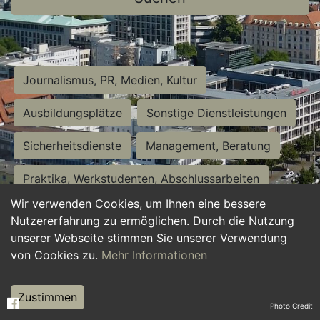
Journalismus, PR, Medien, Kultur
Ausbildungsplätze
Sonstige Dienstleistungen
Sicherheitsdienste
Management, Beratung
Praktika, Werkstudenten, Abschlussarbeiten
Wir verwenden Cookies, um Ihnen eine bessere
Personalwesen
Assistenz, Sekretariat
Nutzererfahrung zu ermöglichen. Durch die Nutzung
unserer Webseite stimmen Sie unserer Verwendung
Hilfskräfte, Aushilfs- und Nebenjobs
von Cookies zu.
Mehr Informationen
Einkauf, Logistik, Materialwirtschaft
Zustimmen
Photo Credit
Weiterbildung, Studium, duale Ausbildung