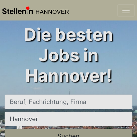
HANNOVER
Die besten
Jobs in
Hannover!
Beruf, Fachrichtung, Firma
Ort, Stadt
Suchen