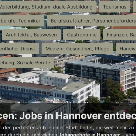
eiterbildung, Studium, duale Ausbildung
Tourismus
rberufe, Techniker
Berufskraftfahrer, Personenbeförder
Architektur, Bauwesen
Gastronomie
Finanzen, Ba
entlicher Dienst
Medizin, Gesundheit, Pflege
Handwe
iehung, Soziale Berufe
en: Jobs in Hannover entde
h den perfekten Job in einer Stadt findet, die weit mehr zu
bern durch die zahlreichen
Jobangebote in Hannover
– von 