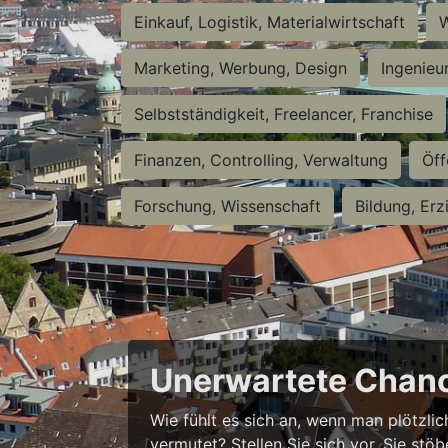
Einkauf, Logistik, Materialwirtschaft
W
Marketing, Werbung, Design
Ingenieu
Selbstständigkeit, Freelancer, Franchise
Finanzen, Controlling, Verwaltung
Öff
Forschung, Wissenschaft
Bildung, Erz
Unerwartete Chanc
Wie fühlt es sich an, wenn man plötzlic
vermutet? Stellen Sie sich vor, Sie stö