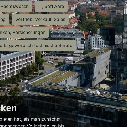
Rechtswesen
IT, Software
ung
Vertrieb, Verkauf, Sales
nken, Versicherungen
rk, gewerblich technische Berufe
cken
 bieten hat, als man zunächst
spannenden Vollzeitstellen bis