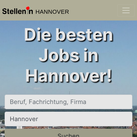
HANNOVER
Die besten
Jobs in
Hannover!
Beruf, Fachrichtung, Firma
Ort, Stadt
Suchen