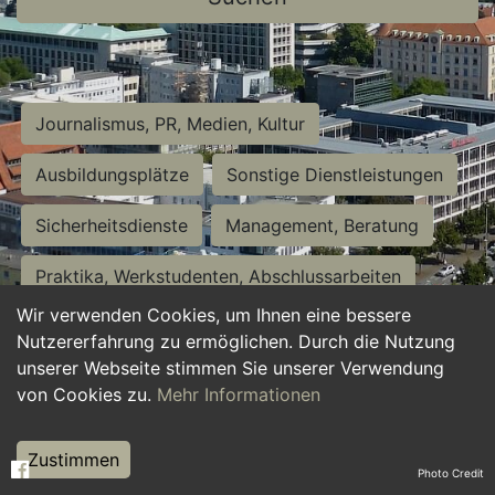
Journalismus, PR, Medien, Kultur
Ausbildungsplätze
Sonstige Dienstleistungen
Sicherheitsdienste
Management, Beratung
Praktika, Werkstudenten, Abschlussarbeiten
Wir verwenden Cookies, um Ihnen eine bessere
Personalwesen
Assistenz, Sekretariat
Nutzererfahrung zu ermöglichen. Durch die Nutzung
unserer Webseite stimmen Sie unserer Verwendung
Hilfskräfte, Aushilfs- und Nebenjobs
von Cookies zu.
Mehr Informationen
Einkauf, Logistik, Materialwirtschaft
Zustimmen
Photo Credit
Weiterbildung, Studium, duale Ausbildung