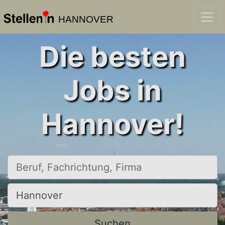
HANNOVER
Die besten
Jobs in
Hannover!
Beruf, Fachrichtung, Firma
Ort, Stadt
Suchen