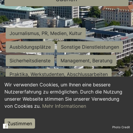
Journalismus, PR, Medien, Kultur
Ausbildungsplätze
Sonstige Dienstleistungen
Sicherheitsdienste
Management, Beratung
Praktika, Werkstudenten, Abschlussarbeiten
Wir verwenden Cookies, um Ihnen eine bessere
Personalwesen
Assistenz, Sekretariat
Nutzererfahrung zu ermöglichen. Durch die Nutzung
unserer Webseite stimmen Sie unserer Verwendung
Hilfskräfte, Aushilfs- und Nebenjobs
von Cookies zu.
Mehr Informationen
Einkauf, Logistik, Materialwirtschaft
Zustimmen
Photo Credit
Weiterbildung, Studium, duale Ausbildung