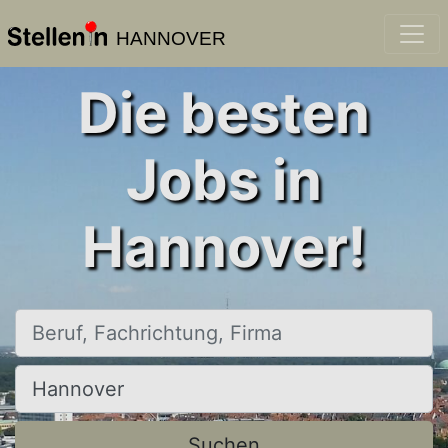
HANNOVER
Die besten
Jobs in
Hannover!
Beruf, Fachrichtung, Firma
Ort, Stadt
Suchen