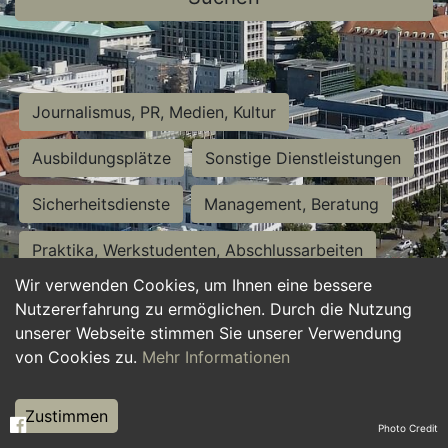
Journalismus, PR, Medien, Kultur
Ausbildungsplätze
Sonstige Dienstleistungen
Sicherheitsdienste
Management, Beratung
Praktika, Werkstudenten, Abschlussarbeiten
Wir verwenden Cookies, um Ihnen eine bessere
Personalwesen
Assistenz, Sekretariat
Nutzererfahrung zu ermöglichen. Durch die Nutzung
unserer Webseite stimmen Sie unserer Verwendung
Hilfskräfte, Aushilfs- und Nebenjobs
von Cookies zu.
Mehr Informationen
Einkauf, Logistik, Materialwirtschaft
Zustimmen
Photo Credit
Weiterbildung, Studium, duale Ausbildung