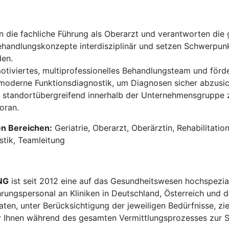
die fachliche Führung als Oberarzt und verantworten die g
ehandlungskonzepte interdisziplinär und setzen Schwerpunk
den.
motiviertes, multiprofessionelles Behandlungsteam und förd
moderne Funktionsdiagnostik, um Diagnosen sicher abzusich
n standortübergreifend innerhalb der Unternehmensgruppe
oran.
en Bereichen:
Geriatrie, Oberarzt, Oberärztin, Rehabilitatio
stik, Teamleitung
NG
ist seit 2012 eine auf das Gesundheitswesen hochspezial
hrungspersonal an Kliniken in Deutschland, Österreich und d
en, unter Berücksichtigung der jeweiligen Bedürfnisse, zi
 Ihnen während des gesamten Vermittlungsprozesses zur Sei