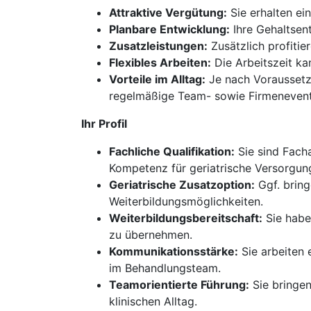
Attraktive Vergütung:
Sie erhalten ei
Planbare Entwicklung:
Ihre Gehaltsen
Zusatzleistungen:
Zusätzlich profitie
Flexibles Arbeiten:
Die Arbeitszeit kan
Vorteile im Alltag:
Je nach Voraussetzu
regelmäßige Team- sowie Firmenevent
Ihr Profil
Fachliche Qualifikation:
Sie sind Facha
Kompetenz für geriatrische Versorgu
Geriatrische Zusatzoption:
Ggf. bring
Weiterbildungsmöglichkeiten.
Weiterbildungsbereitschaft:
Sie habe
zu übernehmen.
Kommunikationsstärke:
Sie arbeiten 
im Behandlungsteam.
Teamorientierte Führung:
Sie bringen
klinischen Alltag.