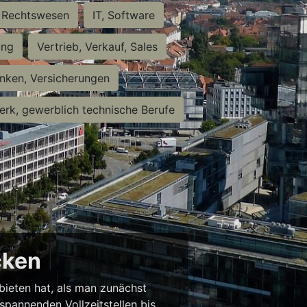
Rechtswesen
IT, Software
ung
Vertrieb, Verkauf, Sales
nken, Versicherungen
rk, gewerblich technische Berufe
cken
 bieten hat, als man zunächst
spannenden Vollzeitstellen bis