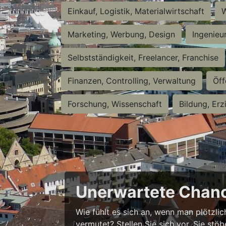
Einkauf, Logistik, Materialwirtschaft
W
Marketing, Werbung, Design
Ingenieu
Selbstständigkeit, Freelancer, Franchise
Finanzen, Controlling, Verwaltung
Öff
Forschung, Wissenschaft
Bildung, Erz
Unerwartete Chanc
Wie fühlt es sich an, wenn man plötzlic
vermutet? Stellen Sie sich vor, Sie stö