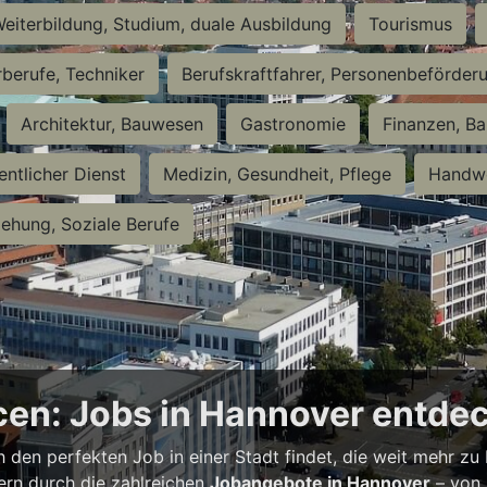
eiterbildung, Studium, duale Ausbildung
Tourismus
rberufe, Techniker
Berufskraftfahrer, Personenbeförder
Architektur, Bauwesen
Gastronomie
Finanzen, Ba
entlicher Dienst
Medizin, Gesundheit, Pflege
Handwe
iehung, Soziale Berufe
en: Jobs in Hannover entde
h den perfekten Job in einer Stadt findet, die weit mehr zu
bern durch die zahlreichen
Jobangebote in Hannover
– von 