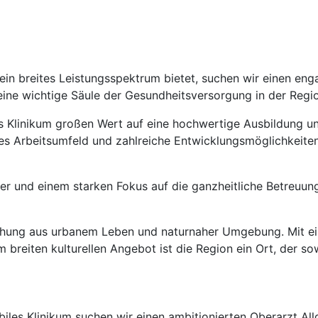
as ein breites Leistungsspektrum bietet, suchen wir einen en
 eine wichtige Säule der Gesundheitsversorgung in der Regi
 Klinikum großen Wert auf eine hochwertige Ausbildung un
des Arbeitsumfeld und zahlreiche Entwicklungsmöglichkeiten
r und einem starken Fokus auf die ganzheitliche Betreuun
schung aus urbanem Leben und naturnaher Umgebung. Mit eine
 breiten kulturellen Angebot ist die Region ein Ort, der so
biles Klinikum suchen wir einen ambitionierten Oberarzt Al