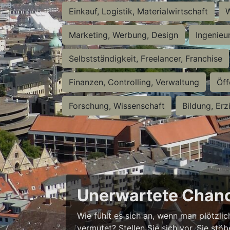
Einkauf, Logistik, Materialwirtschaft
W
Marketing, Werbung, Design
Ingenieu
Selbstständigkeit, Freelancer, Franchise
Finanzen, Controlling, Verwaltung
Öff
Forschung, Wissenschaft
Bildung, Erz
Unerwartete Chanc
Wie fühlt es sich an, wenn man plötzlic
vermutet? Stellen Sie sich vor, Sie stö