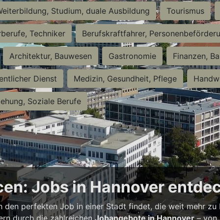
eiterbildung, Studium, duale Ausbildung
Tourismus
rberufe, Techniker
Berufskraftfahrer, Personenbeförder
Architektur, Bauwesen
Gastronomie
Finanzen, Ba
entlicher Dienst
Medizin, Gesundheit, Pflege
Handwe
iehung, Soziale Berufe
en: Jobs in Hannover entde
h den perfekten Job in einer Stadt findet, die weit mehr zu
bern durch die zahlreichen
Jobangebote in Hannover
– von 