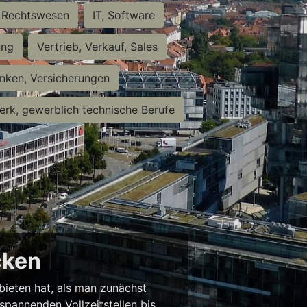
Rechtswesen
IT, Software
ung
Vertrieb, Verkauf, Sales
nken, Versicherungen
rk, gewerblich technische Berufe
cken
 bieten hat, als man zunächst
spannenden Vollzeitstellen bis