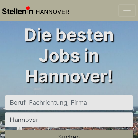
HANNOVER
Die besten
Jobs in
Hannover!
Beruf, Fachrichtung, Firma
Ort, Stadt
Suchen