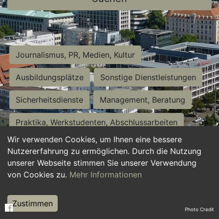
Journalismus, PR, Medien, Kultur
Ausbildungsplätze
Sonstige Dienstleistungen
Sicherheitsdienste
Management, Beratung
Praktika, Werkstudenten, Abschlussarbeiten
Wir verwenden Cookies, um Ihnen eine bessere
Personalwesen
Assistenz, Sekretariat
Nutzererfahrung zu ermöglichen. Durch die Nutzung
unserer Webseite stimmen Sie unserer Verwendung
Hilfskräfte, Aushilfs- und Nebenjobs
von Cookies zu.
Mehr Informationen
Einkauf, Logistik, Materialwirtschaft
Zustimmen
Photo Credit
Weiterbildung, Studium, duale Ausbildung