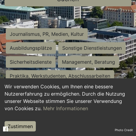
Journalismus, PR, Medien, Kultur
Ausbildungsplätze
Sonstige Dienstleistungen
Sicherheitsdienste
Management, Beratung
Praktika, Werkstudenten, Abschlussarbeiten
Wir verwenden Cookies, um Ihnen eine bessere
Personalwesen
Assistenz, Sekretariat
Nutzererfahrung zu ermöglichen. Durch die Nutzung
unserer Webseite stimmen Sie unserer Verwendung
Hilfskräfte, Aushilfs- und Nebenjobs
von Cookies zu.
Mehr Informationen
Einkauf, Logistik, Materialwirtschaft
Zustimmen
Photo Credit
Weiterbildung, Studium, duale Ausbildung