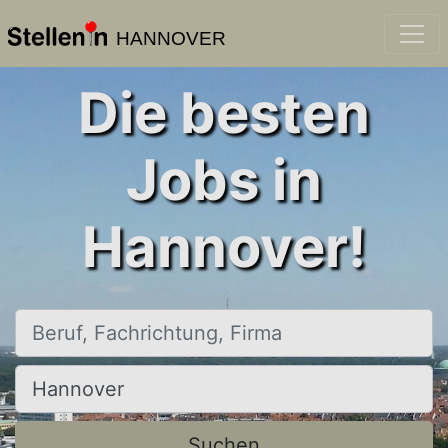
HANNOVER
Die besten
Jobs in
Hannover!
Beruf, Fachrichtung, Firma
Ort, Stadt
Suchen