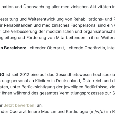
ination und Überwachung aller medizinischen Aktivitäten i
estaltung und Weiterentwicklung von Rehabilitations- un
 Rehabilitanden und medizinisches Fachpersonal sind ein we
rliche Verbesserung der medizinischen und organisatorische
egleitung und Förderung von Mitarbeitenden in ihrer Weiter
en Bereichen:
Leitender Oberarzt, Leitende Oberärztin, Interni
NG
ist seit 2012 eine auf das Gesundheitswesen hochspezial
hrungspersonal an Kliniken in Deutschland, Österreich und d
en, unter Berücksichtigung der jeweiligen Bedürfnisse, zi
 Ihnen während des gesamtes Vermittlungsprozesses zur Sei
er
Jetzt bewerben!
an.
tender Oberarzt Innere Medizin und Kardiologie (m/w/d) im