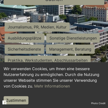
Journalismus, PR, Medien, Kultur
Ausbildungsplätze
Sonstige Dienstleistungen
Sicherheitsdienste
Management, Beratung
Praktika, Werkstudenten, Abschlussarbeiten
Wir verwenden Cookies, um Ihnen eine bessere
Personalwesen
Assistenz, Sekretariat
Nutzererfahrung zu ermöglichen. Durch die Nutzung
unserer Webseite stimmen Sie unserer Verwendung
Hilfskräfte, Aushilfs- und Nebenjobs
von Cookies zu.
Mehr Informationen
Einkauf, Logistik, Materialwirtschaft
Zustimmen
Photo Credit
Weiterbildung, Studium, duale Ausbildung