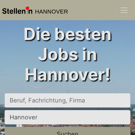
HANNOVER
Die besten
Jobs in
Hannover!
Beruf, Fachrichtung, Firma
Ort, Stadt
Suchen