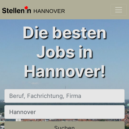
HANNOVER
Die besten
Jobs in
Hannover!
Beruf, Fachrichtung, Firma
Ort, Stadt
Suchen