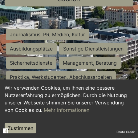
Journalismus, PR, Medien, Kultur
Ausbildungsplätze
Sonstige Dienstleistungen
Sicherheitsdienste
Management, Beratung
Praktika, Werkstudenten, Abschlussarbeiten
Wir verwenden Cookies, um Ihnen eine bessere
Personalwesen
Assistenz, Sekretariat
Nutzererfahrung zu ermöglichen. Durch die Nutzung
unserer Webseite stimmen Sie unserer Verwendung
Hilfskräfte, Aushilfs- und Nebenjobs
von Cookies zu.
Mehr Informationen
Einkauf, Logistik, Materialwirtschaft
Zustimmen
Photo Credit
Weiterbildung, Studium, duale Ausbildung