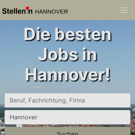
HANNOVER
Die besten
Jobs in
Hannover!
Beruf, Fachrichtung, Firma
Ort, Stadt
Suchen