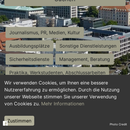
Journalismus, PR, Medien, Kultur
Ausbildungsplätze
Sonstige Dienstleistungen
Sicherheitsdienste
Management, Beratung
Praktika, Werkstudenten, Abschlussarbeiten
Wir verwenden Cookies, um Ihnen eine bessere
Personalwesen
Assistenz, Sekretariat
Nutzererfahrung zu ermöglichen. Durch die Nutzung
unserer Webseite stimmen Sie unserer Verwendung
Hilfskräfte, Aushilfs- und Nebenjobs
von Cookies zu.
Mehr Informationen
Einkauf, Logistik, Materialwirtschaft
Zustimmen
Photo Credit
Weiterbildung, Studium, duale Ausbildung