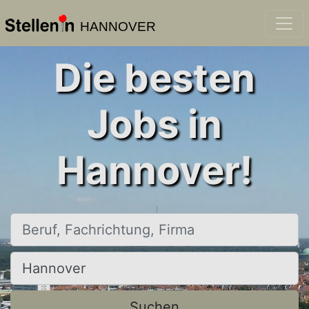
HANNOVER
Die besten
Jobs in
Hannover!
Beruf, Fachrichtung, Firma
Ort, Stadt
Suchen