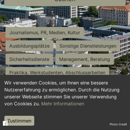
Journalismus, PR, Medien, Kultur
Ausbildungsplätze
Sonstige Dienstleistungen
Sicherheitsdienste
Management, Beratung
Praktika, Werkstudenten, Abschlussarbeiten
Wir verwenden Cookies, um Ihnen eine bessere
Personalwesen
Assistenz, Sekretariat
Nutzererfahrung zu ermöglichen. Durch die Nutzung
unserer Webseite stimmen Sie unserer Verwendung
Hilfskräfte, Aushilfs- und Nebenjobs
von Cookies zu.
Mehr Informationen
Einkauf, Logistik, Materialwirtschaft
Zustimmen
Photo Credit
Weiterbildung, Studium, duale Ausbildung