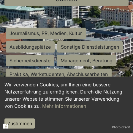
Journalismus, PR, Medien, Kultur
Ausbildungsplätze
Sonstige Dienstleistungen
Sicherheitsdienste
Management, Beratung
Praktika, Werkstudenten, Abschlussarbeiten
Wir verwenden Cookies, um Ihnen eine bessere
Personalwesen
Assistenz, Sekretariat
Nutzererfahrung zu ermöglichen. Durch die Nutzung
unserer Webseite stimmen Sie unserer Verwendung
Hilfskräfte, Aushilfs- und Nebenjobs
von Cookies zu.
Mehr Informationen
Einkauf, Logistik, Materialwirtschaft
Zustimmen
Photo Credit
Weiterbildung, Studium, duale Ausbildung