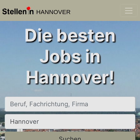
HANNOVER
Die besten
Jobs in
Hannover!
Beruf, Fachrichtung, Firma
Ort, Stadt
Suchen