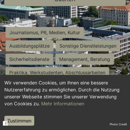
Journalismus, PR, Medien, Kultur
Ausbildungsplätze
Sonstige Dienstleistungen
Sicherheitsdienste
Management, Beratung
Praktika, Werkstudenten, Abschlussarbeiten
Wir verwenden Cookies, um Ihnen eine bessere
Personalwesen
Assistenz, Sekretariat
Nutzererfahrung zu ermöglichen. Durch die Nutzung
unserer Webseite stimmen Sie unserer Verwendung
Hilfskräfte, Aushilfs- und Nebenjobs
von Cookies zu.
Mehr Informationen
Einkauf, Logistik, Materialwirtschaft
Zustimmen
Photo Credit
Weiterbildung, Studium, duale Ausbildung