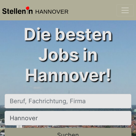
HANNOVER
Die besten
Jobs in
Hannover!
Beruf, Fachrichtung, Firma
Ort, Stadt
Suchen